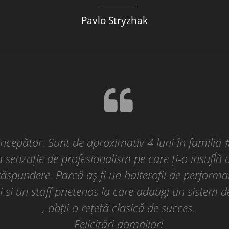
Pavlo Stryzhak
 incepător. Sunt de aproximativ 4 luni în familia
senzație de profesionalism pe care ți-o insufĺă o
răspundere. Parcă aş fi un halterofil de performan
 si un staff prietenos la care adaugi un sistem 
, obții o rețetă clasică de succes.
Felicitări domnilor!