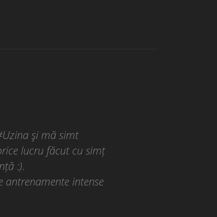
 #Uzina şi mă simt
rice lucru făcut cu simț
ță :).
de antrenamente intense