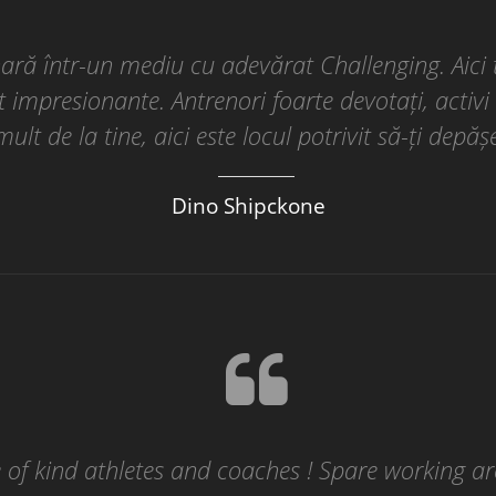
nară într-un mediu cu adevărat Challenging. Aici
t impresionante. Antrenori foarte devotați, activi
ult de la tine, aici este locul potrivit să-ți depășe
Dino Shipckone
f kind athletes and coaches ! Spare working a