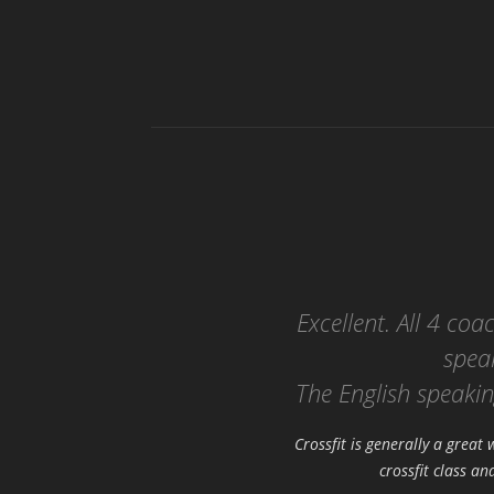
Excellent. All 4 coa
spea
The English speaki
Crossfit is generally a grea
crossfit class a