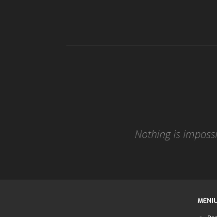
Nothing is impossib
MENI