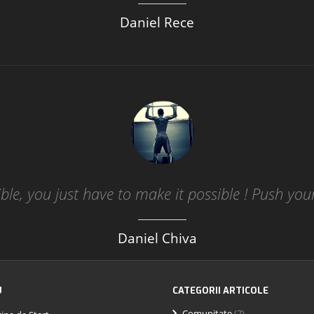
Daniel Rece
le, you just have to make it possible ! Push yours
Daniel Chiva
U
CATEGORII ARTICOLE
Comunitate
(7)