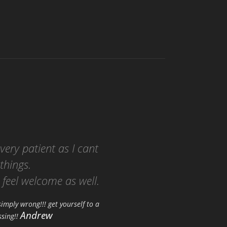
 very patient as I cant
things.
feel welcome as well.
imply wrong!!! get yourself to a
Andrew
ssing!!