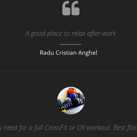
A good place to relax after work
Radu Cristian Anghel
 need for a full CrossFit or Oli workout. Best flo