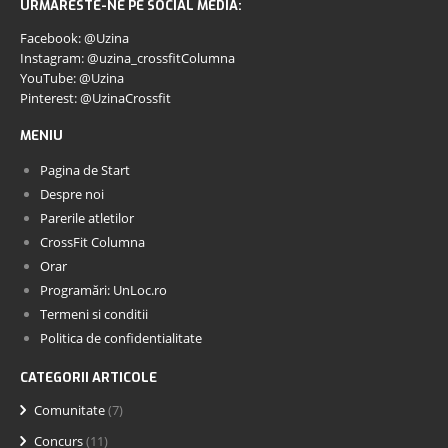
URMARESTE-NE PE SOCIAL MEDIA:
Facebook: @Uzina
Instagram: @uzina_crossfitColumna
YouTube: @Uzina
Pinterest: @UzinaCrossfit
MENIU
Pagina de Start
Despre noi
Parerile atletilor
CrossFit Columna
Orar
Programări: UnLoc.ro
Termeni si conditii
Politica de confidentialitate
CATEGORII ARTICOLE
Comunitate
(7)
Concurs
(11)