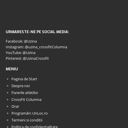
URMARESTE-NE PE SOCIAL MEDIA:
Facebook: @Uzina
Instagram: @uzina_crossfitColumna
YouTube: @Uzina
Pinterest: @UzinaCrossfit
MENIU
Pagina de Start
Despre noi
Parerile atletilor
CrossFit Columna
Orar
Programări: UnLoc.ro
Termeni si conditii
Politica de confidentialitate