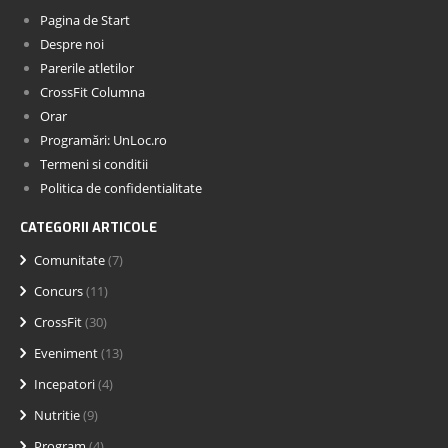
Pagina de Start
Despre noi
Parerile atletilor
CrossFit Columna
Orar
Programări: UnLoc.ro
Termeni si conditii
Politica de confidentialitate
CATEGORII ARTICOLE
Comunitate
(7)
Concurs
(11)
CrossFit
(30)
Eveniment
(13)
Incepatori
(4)
Nutritie
(9)
Program
(4)