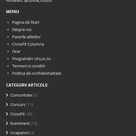
Pinterest: @UzinaCrossfit
MENIU
Pagina de Start
Despre noi
Parerile atletilor
CrossFit Columna
Orar
Programări: UnLoc.ro
Termeni si conditii
Politica de confidentialitate
CATEGORII ARTICOLE
Comunitate
(7)
Concurs
(11)
CrossFit
(30)
Eveniment
(13)
Incepatori
(4)