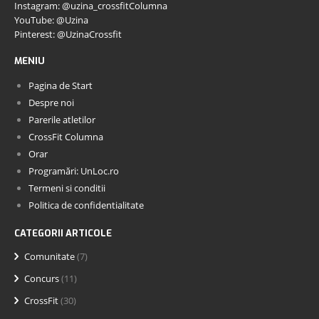
Instagram: @uzina_crossfitColumna
YouTube: @Uzina
Pinterest: @UzinaCrossfit
MENIU
Pagina de Start
Despre noi
Parerile atletilor
CrossFit Columna
Orar
Programări: UnLoc.ro
Termeni si conditii
Politica de confidentialitate
CATEGORII ARTICOLE
Comunitate
(7)
Concurs
(11)
CrossFit
(30)