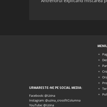
Antrenorul explicand miscarea p
MENI
Pag
Des
Par
Cro
Or
Pro
URMARESTE-NE PE SOCIAL MEDIA:
Ter
Pol
Facebook: @Uzina
Instagram: @uzina_crossfitColumna
YouTube: @Uzina