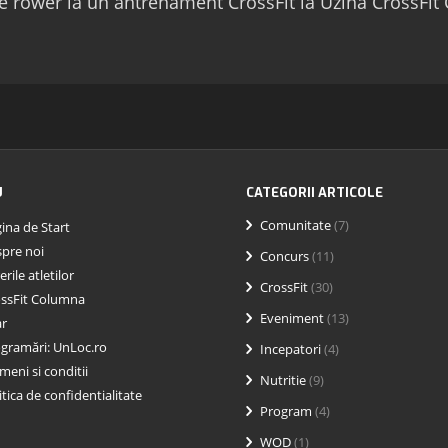
e rower la un antrenament CrossFit la Uzina CrossFi
U
CATEGORII ARTICOLE
Comunitate
(7)
ina de Start
pre noi
Concurs
(11)
erile atletilor
CrossFit
(30)
ssFit Columna
Eveniment
(13)
ar
gramări: UnLoc.ro
Incepatori
(4)
meni si conditii
Nutritie
(9)
itica de confidentialitate
Program
(4)
WOD
(1)