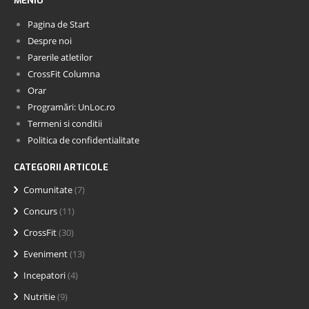
MENIU
Pagina de Start
Despre noi
Parerile atletilor
CrossFit Columna
Orar
Programări: UnLoc.ro
Termeni si conditii
Politica de confidentialitate
CATEGORII ARTICOLE
Comunitate
(7)
Concurs
(11)
CrossFit
(30)
Eveniment
(13)
Incepatori
(4)
Nutritie
(9)