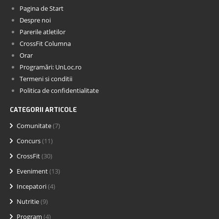
Pagina de Start
Despre noi
Parerile atletilor
CrossFit Columna
Orar
Programări: UnLoc.ro
Termeni si conditii
Politica de confidentialitate
CATEGORII ARTICOLE
Comunitate
(7)
Concurs
(11)
CrossFit
(30)
Eveniment
(13)
Incepatori
(4)
Nutritie
(9)
Program
(4)