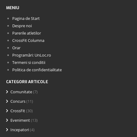
MENIU
Pagina de Start
Despre noi
Parerile atletilor
CrossFit Columna
Orar
Programări: UnLoc.ro
Termeni si conditii
Politica de confidentialitate
CATEGORII ARTICOLE
Comunitate
(7)
Concurs
(11)
CrossFit
(30)
Eveniment
(13)
Incepatori
(4)