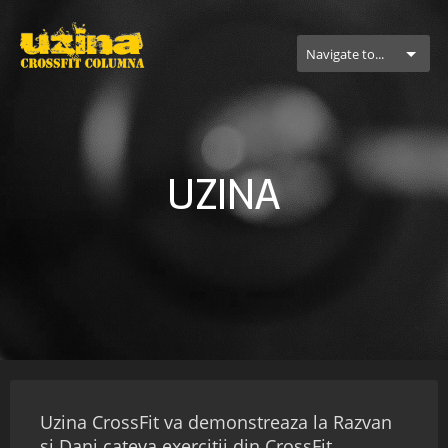
Navigate to...
UZINA
Uzina CrossFit va demonstreaza la Razvan
si Dani cateva exercitii din CrossFit