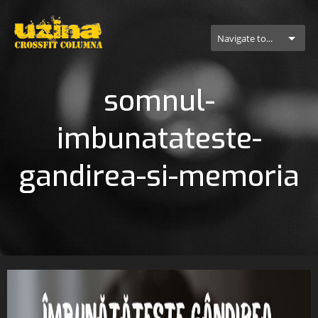
Navigate to...
somnul-
imbunatateste-
gandirea-si-memoria