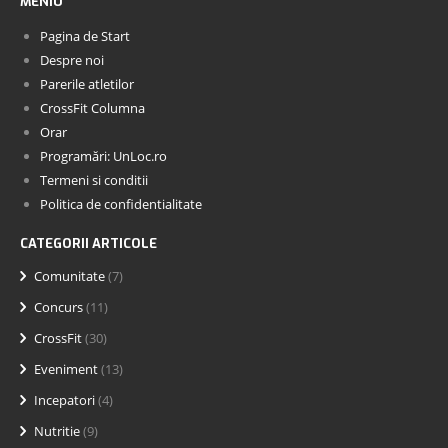
MENIU
Pagina de Start
Despre noi
Parerile atletilor
CrossFit Columna
Orar
Programări: UnLoc.ro
Termeni si conditii
Politica de confidentialitate
CATEGORII ARTICOLE
Comunitate
(7)
Concurs
(11)
CrossFit
(30)
Eveniment
(13)
Incepatori
(4)
Nutritie
(9)