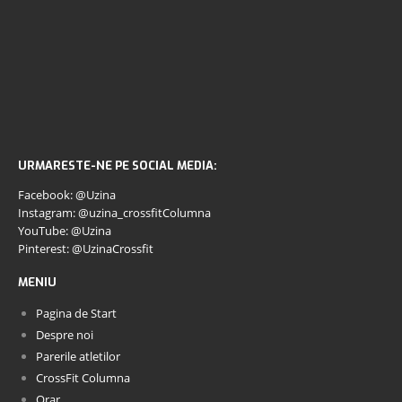
URMARESTE-NE PE SOCIAL MEDIA:
Facebook: @Uzina
Instagram: @uzina_crossfitColumna
YouTube: @Uzina
Pinterest: @UzinaCrossfit
MENIU
Pagina de Start
Despre noi
Parerile atletilor
CrossFit Columna
Orar