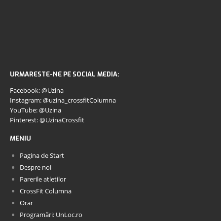
URMARESTE-NE PE SOCIAL MEDIA:
Facebook: @Uzina
Instagram: @uzina_crossfitColumna
YouTube: @Uzina
Pinterest: @UzinaCrossfit
MENIU
Pagina de Start
Despre noi
Parerile atletilor
CrossFit Columna
Orar
Programări: UnLoc.ro