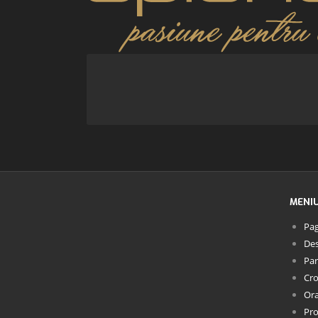
MENI
Pag
Des
Par
Cro
Or
Pro