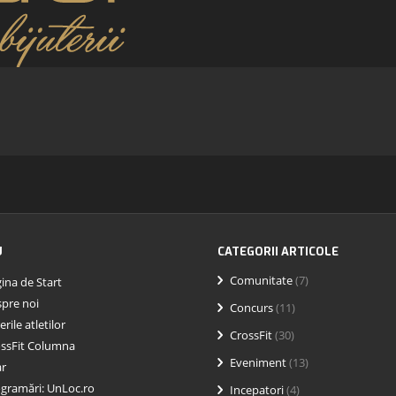
U
CATEGORII ARTICOLE
Comunitate
(7)
ina de Start
pre noi
Concurs
(11)
erile atletilor
CrossFit
(30)
ssFit Columna
Eveniment
(13)
ar
gramări: UnLoc.ro
Incepatori
(4)