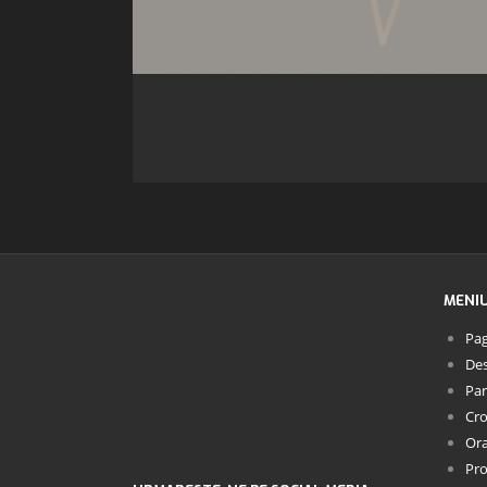
MENI
Pag
Des
Par
Cro
Or
Pro