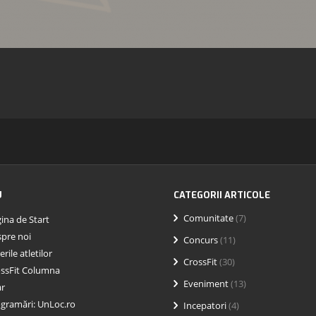
U
CATEGORII ARTICOLE
Comunitate
(7)
ina de Start
pre noi
Concurs
(11)
erile atletilor
CrossFit
(30)
ssFit Columna
Eveniment
(13)
ar
gramări: UnLoc.ro
Incepatori
(4)