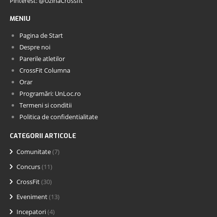
Pinterest: @UzinaCrossfit
MENIU
Pagina de Start
Despre noi
Parerile atletilor
CrossFit Columna
Orar
Programări: UnLoc.ro
Termeni si conditii
Politica de confidentialitate
CATEGORII ARTICOLE
Comunitate
(7)
Concurs
(11)
CrossFit
(30)
Eveniment
(13)
Incepatori
(4)