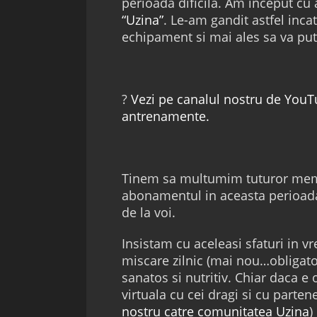
perioada dificila. Am inceput c
“Uzina”
. Le-am gandit astfel inca
echipament si mai ales sa va pute
?
Vezi pe canalul nostru de You
antrenamente.
Tinem sa multumim tuturor membr
abonamentul in aceasta perioada 
de la voi.
Insistam cu aceleasi sfaturi in vr
miscare zilnic (mai nou…obligator
sanatos si nutritiv. Chiar daca e
virtuala cu cei dragi si cu parten
nostru catre comunitatea Uzina
)