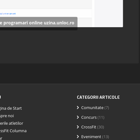
 programari online uzina.unloc.ro
U
CATEGORII ARTICOLE
Comunitate
(7)
ina de Start
pre noi
Concurs
(11)
erile atletilor
CrossFit
(30)
ssFit Columna
Eveniment
(13)
ar