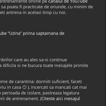
u antrenamente online pe
canalul de YouTube
t sa poata fi practicate de oriunde, cu minim de
ti antrena in acelasi timp cu noi.
Tube “Uzina” prima saptamana de
ilor care au ales sa-si continue
dificila si ne bucura toate mesajele primite
eme de carantina: dormiti suficient, faceti
iu in casa 🙂 ), incercati sa mancati cat mai
 o perioada de izolare, pastreaza legatura
erii de antrenament. (
Citeste aici mesajul