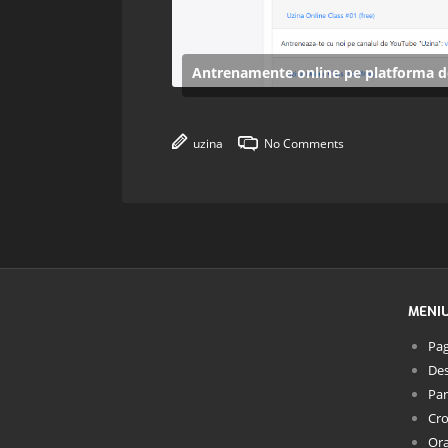
Antrenamente online pe platforma de
uzina
No Comments
MENI
Pag
Des
Par
Cro
Or