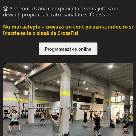
🏆 Antrenorii Uzina cu experiență te vor ajuta sa iți
dezvolți propria cale către sănătate și fitness.
Nu mai aștepta – creează un cont pe uzina.unloc.ro și
înscrie-te la o clasă de CrossFit!
Programează-te online