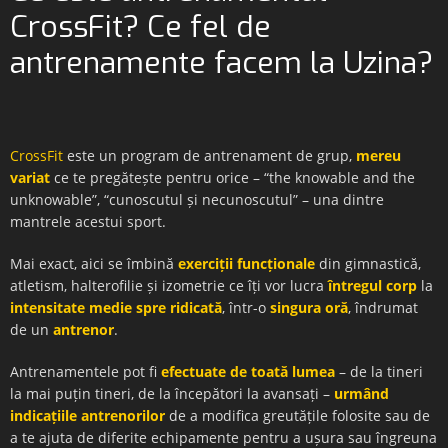
CrossFit? Ce fel de
antrenamente facem la Uzina?
CrossFit
este un program de antrenament de grup,
mereu
variat
ce te pregătește pentru orice – “the knowable and the
unknowable”, “cunoscutul și necunoscutul” – una dintre
mantrele acestui sport.
Mai exact, aici se îmbină
exerciții funcționale
din gimnastică,
atletism, halterofilie și izometrie ce îți vor lucra
întregul corp
la
intensitate medie spre ridicată
, într-o
singura oră
, îndrumat
de un
antrenor
.
Antrenamentele pot fi
efectuate de toată lumea
– de la tineri
la mai puțin tineri, de la începători la avansați –
urmând
indicațiile antrenorilor
de a modifica greutățile folosite sau de
a te ajuta de diferite echipamente pentru a ușura sau îngreuna