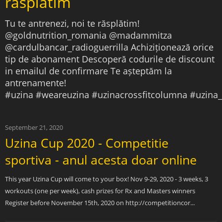
răsplătim
Tu te antrenezi, noi te răsplătim!
@goldnutrition_romania @madammitza
@cardulbancar_radioguerrilla Achiziționează orice
tip de abonament Descoperă codurile de discount
in emailul de confirmare Te așteptăm la
antrenamente!
#uzina #weareuzina #uzinacrossfitcolumna #uzina_c
September 21, 2020
Uzina Cup 2020 - Competitie
sportiva - anul acesta doar online
This year Uzina Cup will come to your box! Nov 9-29, 2020 - 3 weeks, 3
workouts (one per week), cash prizes for Rx and Masters winners
Register before November 15th, 2020 on http://competitioncor...