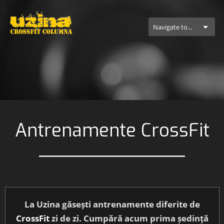
Navigate to...
Antrenamente CrossFit
La Uzina găsești antrenamente diferite de
CrossFit
zi de zi. Cumpără acum prima ședință