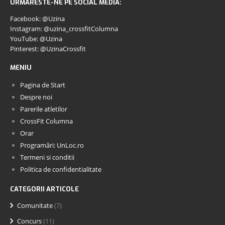
URMARESTE-NE PE SOCIAL MEDIA:
Facebook: @Uzina
Instagram: @uzina_crossfitColumna
YouTube: @Uzina
Pinterest: @UzinaCrossfit
MENIU
Pagina de Start
Despre noi
Parerile atletilor
CrossFit Columna
Orar
Programări: UnLoc.ro
Termeni si conditii
Politica de confidentialitate
CATEGORII ARTICOLE
Comunitate
(7)
Concurs
(11)