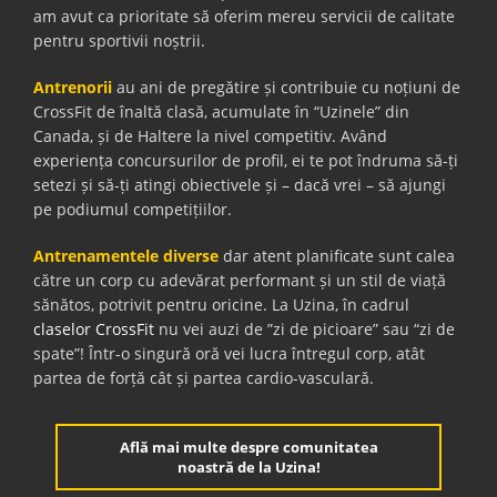
am avut ca prioritate să oferim mereu servicii de calitate
pentru sportivii noștrii.
Antrenorii
au ani de pregătire și contribuie cu noțiuni de
CrossFit de înaltă clasă, acumulate în “Uzinele” din
Canada, și de Haltere la nivel competitiv. Având
experiența concursurilor de profil, ei te pot îndruma să-ți
setezi și să-ți atingi obiectivele și – dacă vrei – să ajungi
pe podiumul competițiilor.
Antrenamentele diverse
dar atent planificate sunt calea
către un corp cu adevărat performant și un stil de viață
sănătos, potrivit pentru oricine. La Uzina, în cadrul
claselor CrossFit
nu vei auzi de ”zi de picioare” sau “zi de
spate”! Într-o singură oră vei lucra întregul corp, atât
partea de forță cât și partea cardio-vasculară.
Află mai multe despre comunitatea
noastră de la Uzina!