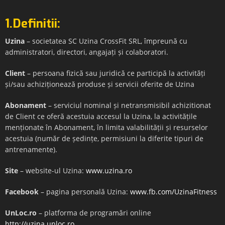
1.Definitii:
Uzina
– societatea SC Uzina CrossFit SRL, împreună cu
administratori, directori, angajați și colaboratori.
Client
– persoana fizică sau juridică ce participă la activități
și/sau achiziționează produse și servicii oferite de Uzina
Abonament
– serviciul nominal și netransmisibil achizitionat
de Client ce oferă acestuia accesul la Uzina, la activitățile
menționate în Abonament, în limita valabilității și resurselor
acestuia (număr de ședințe, permisiuni la diferite tipuri de
antrenamente).
Site
– website-ul Uzina:
www.uzina.ro
Facebook
– pagina personală Uzina:
www.fb.com/UzinaFitness
UnLoc.ro
– platforma de programări online
http://uzina.unloc.ro