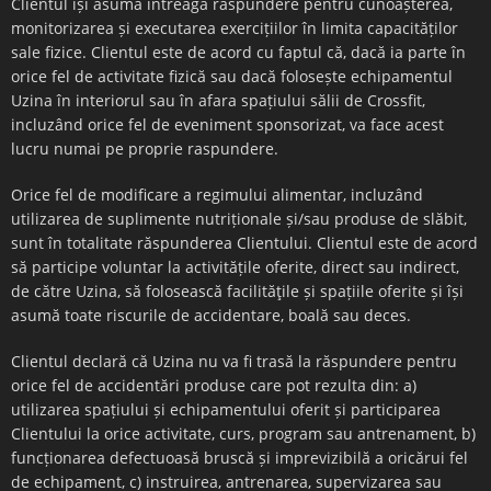
Clientul își asumă întreaga răspundere pentru cunoașterea,
monitorizarea și executarea exercițiilor în limita capacităților
sale fizice. Clientul este de acord cu faptul că, dacă ia parte în
orice fel de activitate fizică sau dacă folosește echipamentul
Uzina în interiorul sau în afara spațiului sălii de Crossfit,
incluzând orice fel de eveniment sponsorizat, va face acest
lucru numai pe proprie raspundere.
Orice fel de modificare a regimului alimentar, incluzând
utilizarea de suplimente nutriționale și/sau produse de slăbit,
sunt în totalitate răspunderea Clientului. Clientul este de acord
să participe voluntar la activitățile oferite, direct sau indirect,
de către Uzina, să folosească facilităţile și spațiile oferite și își
asumă toate riscurile de accidentare, boală sau deces.
Clientul declară că Uzina nu va fi trasă la răspundere pentru
orice fel de accidentări produse care pot rezulta din: a)
utilizarea spațiului și echipamentului oferit și participarea
Clientului la orice activitate, curs, program sau antrenament, b)
funcționarea defectuoasă bruscă și imprevizibilă a oricărui fel
de echipament, c) instruirea, antrenarea, supervizarea sau