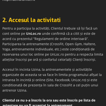
2. Accesul la activitati
Pentru a participa la activități, Clientul trebuie să își facă un
cont online pe
UnLoc.ro
unde confirmă că a citit și este de
acord cu prezentul “Regulament de ordine interioară”.
Participarea la antrenamente (CrossFit, Open Gym, Haltere,
Yoga, antrenamente individuale, etc.) este condiționată de
rezervarea unui loc online pe UnLoc.ro pentru a
respecta limita
atleților înscriși pe oră și confortul celorlalți Clienți înscriși
.
Accesul în incinta Uzina, la antrenamentele și activitățile
organizate de aceasta se va face în limita programului afișat la
intrarea în incintă și online (Site, Facebook, UnLoc.ro) și este
conditionată de prezența în sala de CrossFit a cel puțin unui
antrenor Uzina.
Clientul ce nu s-a înscris la ora sau este înscris pe lista de
așteptare nu va fi acceptat la antrenament.